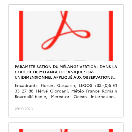
PARAMÉTRISATION DU MÉLANGE VERTICAL DANS LA
COUCHE DE MÉLANGE OCÉANIQUE : CAS
UNIDIMENSIONNEL APPLIQUÉ AUX OBSERVATIONS
DU CYCLE DIURNE EN ATLANTIQUE TROPICAL
Encadrants: Florent Gasparin, LEGOS +33 (0)5 61
33 27 88 Hérvé Giordani, Météo France Romain
Bourdallé-badie, Mercator Océan International
Sujet de Stage Les échanges de chaleur et de
quantité de […]
28.09.2023