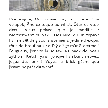
L’île exiguë, Où l’obèse jury mûr Fête l’haï
volapük, Âne ex æquo au whist, Ôtez ce vœu
déçu. Vieux pelage que je modifie :
breitschwanz ou yak ? Dès Noël où un zéphyr
haï me vêt de glaçons würmiens, je dîne d’exquis
rôtis de bœuf au kir à l’aÿ d’âge mûr & cætera !
Fougueux, j’enivre la squaw au pack de beau
zythum. Ketch, yawl, jonque flambant neuve…
jugez des prix ! Voyez le brick géant que
j’examine près du wharf.