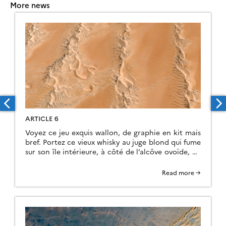
More news
ARTICLE 6
Voyez ce jeu exquis wallon, de graphie en kit mais
bref. Portez ce vieux whisky au juge blond qui fume
sur son île intérieure, à côté de l’alcôve ovoïde, où
les bûches se consument dans l’âtre, ce qui lui
permet de penser à la cænogenèse de l’être dont il
Read more →
est question dans la cause ambiguë […]