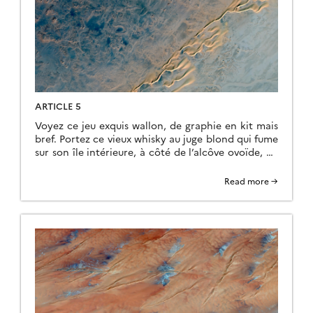
ARTICLE 5
Voyez ce jeu exquis wallon, de graphie en kit mais
bref. Portez ce vieux whisky au juge blond qui fume
sur son île intérieure, à côté de l’alcôve ovoïde, où
les bûches se consument dans l’âtre, ce qui lui
permet de penser à la cænogenèse de l’être dont il
Read more →
est question dans la cause ambiguë […]