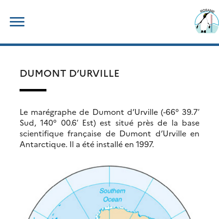
Skip
Rechercher :
to
content
DUMONT D’URVILLE
Le marégraphe de Dumont d’Urville (-66° 39.7′
Sud, 140° 00.6′ Est) est situé près de la base
scientifique française de Dumont d’Urville en
Antarctique. Il a été installé en 1997.