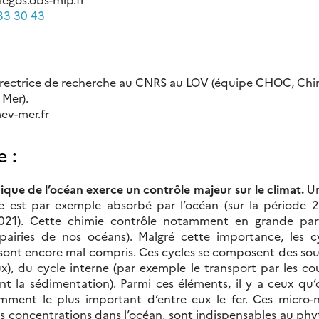
 33 30 43
directrice de recherche au CNRS au LOV (équipe CHOC, Chi
 Mer).
ev-mer.fr
e :
que de l’océan exerce un contrôle majeur sur le climat.
Un
est par exemple absorbé par l’océan (sur la période 20
21). Cette chimie contrôle notamment en grande part
pairies de nos océans). Malgré cette importance, les 
ont encore mal compris. Ces cycles se composent des sour
), du cycle interne (par exemple le transport par les co
 la sédimentation). Parmi ces éléments, il y a ceux qu’
mment le plus important d’entre eux le fer. Ces micro-
les concentrations dans l’océan, sont indispensables au ph