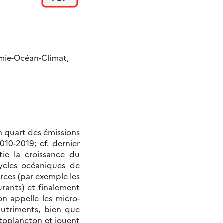
mie-Océan-Climat,
 quart des émissions
10-2019; cf. dernier
ie la croissance du
cycles océaniques de
ces (par exemple les
urants) et finalement
on appelle les micro-
nutriments, bien que
ytoplancton et jouent