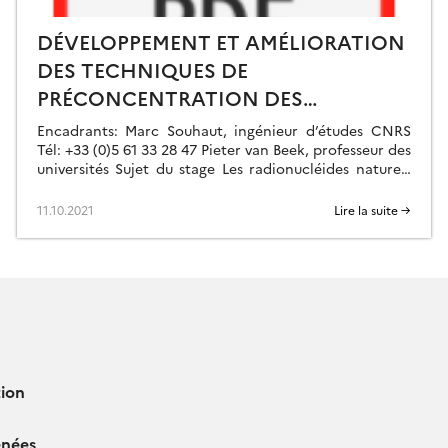
DÉVELOPPEMENT ET AMÉLIORATION
DES TECHNIQUES DE
PRÉCONCENTRATION DES
RADIOÉLÉMENTS DANS LES EAUX
Encadrants: Marc Souhaut, ingénieur d’études CNRS
(DE MER, PLUIE, RIVIÈRE ET
Tél: +33 (0)5 61 33 28 47 Pieter van Beek, professeur des
universités Sujet du stage Les radionucléides naturels
SOUTERRAINES)
(ex : Be-7, Pb-210, isotopes […]
11.10.2021
Lire la suite →
ion
énées