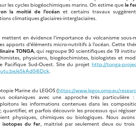
sur les cycles biogéochimiques marins. On estime que
le fe
ron la moitié de l’océan
et certains travaux suggèrent
ions climatiques glaciaires-interglaciaires.
 mettent en évidence l’importance du volcanisme sous-m
es apports d’éléments micro-nutritifs à l’océan. Cette t
plinaire TONGA
, qui regroupe 90 scientifiques de 19 institu
mistes, physiciens, biogéochimistes, biologistes et mod
le Pacifique Sud-Ouest. Site du projet
http://tonga-projec
youtu.be/e5kAd0i6Dck
.
otopie Marine du LEGOS (
https://www.legos.omp.eu/resear
sus océaniques avec une approche très particulière : 
ploitons les informations contenues dans les compositi
, quantifier, et parfois découvrir les processus qui régiss
soient physiques, chimiques ou biologiques. Nous avon
 isotopes du fer
, maitrisé par seulement deux ou trois 