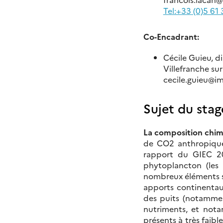
Tel:+33 (0)5 61
Co-Encadrant:
Cécile Guieu, 
Villefranche sur
cecile.guieu
@
im
Sujet du stag
La composition chimi
de CO2 anthropique 
rapport du GIEC 20
phytoplancton (les 
nombreux éléments s
apports continentaux
des puits (notamment
nutriments, et nota
présents à très faib