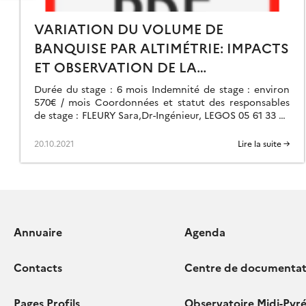
VARIATION DU VOLUME DE
BANQUISE PAR ALTIMÉTRIE: IMPACTS
TERNAL
ET OBSERVATION DE LA
DES
COUVERTURE NEIGE
HARACTERIZATION
Durée du stage : 6 mois Indemnité de stage : environ
570€ / mois Coordonnées et statut des responsables
F
de stage : FLEURY Sara,Dr-Ingénieur, LEGOS 05 61 33 27
HE
88 Contexte scientifique : […]
MAZON
20.10.2021
Lire la suite →
ELF
REAK
RAZIL)
Annuaire
Agenda
Contacts
Centre de documentat
Pages Profils
Observatoire Midi-Pyr