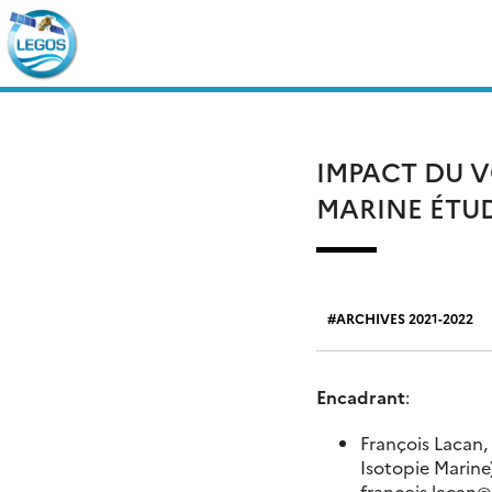
Skip
Rechercher :
to
content
IMPACT DU 
MARINE ÉTUD
ARCHIVES 2021-2022
Encadrant
:
François Lacan
Isotopie Marine)
francois.lacan
@