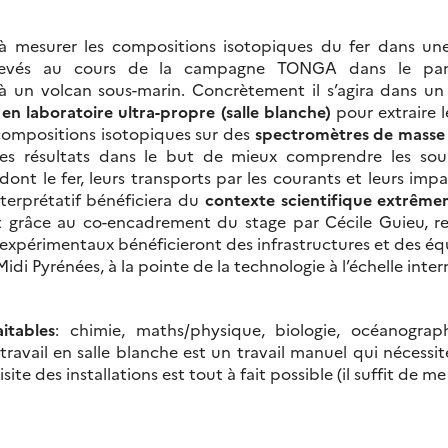
 à mesurer les compositions isotopiques du fer dans une 
levés au cours de la campagne TONGA dans le pan
 à un volcan sous-marin. Concrètement il s’agira dans u
 en laboratoire ultra-propre (salle blanche)
pour extraire l
compositions isotopiques sur des
spectromètres de masse
 les résultats dans le but de mieux comprendre les so
 dont le fer, leurs transports par les courants et leurs impa
nterprétatif bénéficiera du
contexte scientifique extrême
 grâce au co-encadrement du stage par Cécile Guieu, re
expérimentaux bénéficieront des infrastructures et des 
Midi Pyrénées, à la pointe de la technologie à l’échelle inter
itables
: chimie, maths/physique, biologie, océanograp
 travail en salle blanche est un travail manuel qui nécessit
site des installations est tout à fait possible (il suffit de m