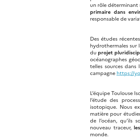
un rôle déterminant 
primaire dans envi
responsable de variat
Des études récentes
hydrothermales sur l
du
projet pluridisci
océanographes géochi
telles sources dans 
campagne
https://
L’équipe Toulouse Is
l’étude des proces
isotopique. Nous ex
matière pour étudier
de l’océan, qu’ils 
nouveau traceur,
les
monde.